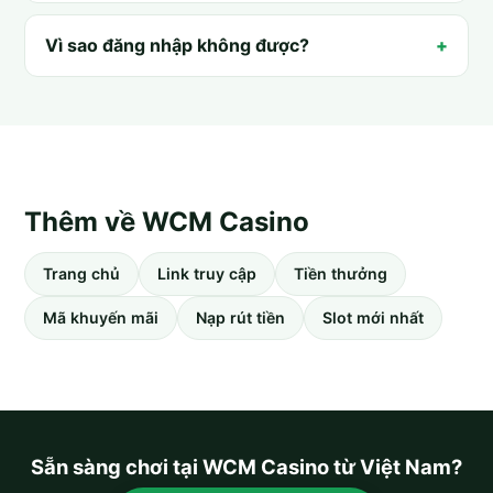
Vì sao đăng nhập không được?
Thêm về WCM Casino
Trang chủ
Link truy cập
Tiền thưởng
Mã khuyến mãi
Nạp rút tiền
Slot mới nhất
Sẵn sàng chơi tại WCM Casino từ Việt Nam?